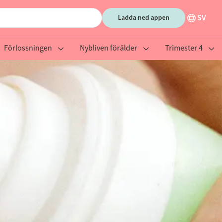
SV
Ladda ned appen
Förlossningen
Nybliven förälder
Trimester 4