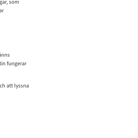
gar, som
ar
känns
tin fungerar
ch att lyssna