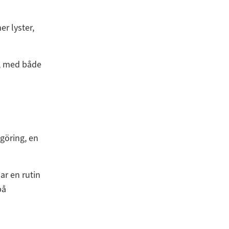
r lyster,
n, med både
ngöring, en
ar en rutin
på