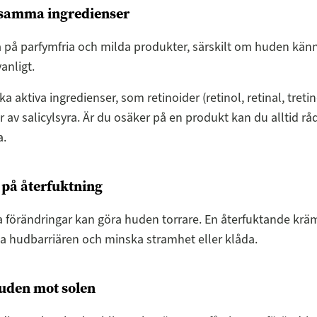
nsamma ingredienser
 på parfymfria och milda produkter, särskilt om huden kän
anligt.
a aktiva ingredienser, som retinoider (retinol, retinal, treti
r av salicylsyra. Är du osäker på en produkt kan du alltid rå
a.
på återfuktning
förändringar kan göra huden torrare. En återfuktande krä
ärka hudbarriären och minska stramhet eller klåda.
uden mot solen