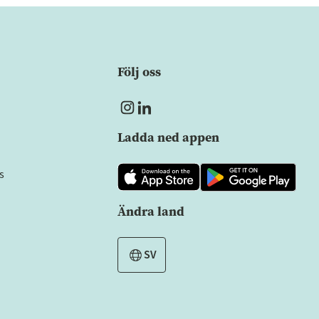
Följ oss
Ladda ned appen
s
Ändra land
SV