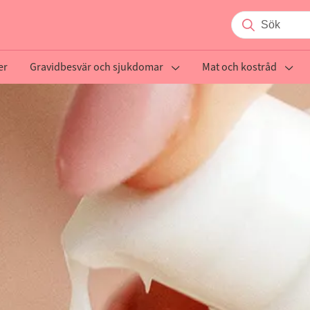
er
Gravidbesvär och sjukdomar
Mat och kostråd