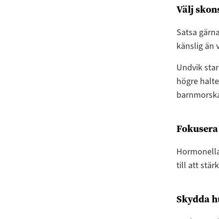
Välj sko
Satsa gärna
känslig än v
Undvik stark
högre halte
barnmorsk
Fokusera 
Hormonella 
till att st
Skydda h