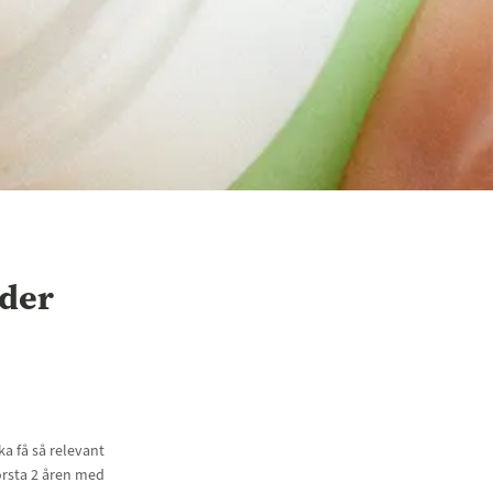
nder
a få så relevant
örsta 2 åren med