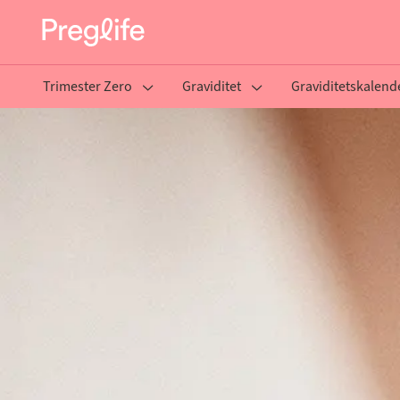
Trimester Zero
Graviditet
Graviditetskalend