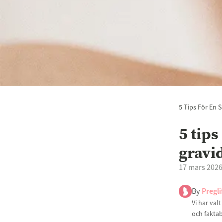
5 Tips För En 
5 tip
gravi
17 mars 202
By
Pregli
Vi har val
och faktab