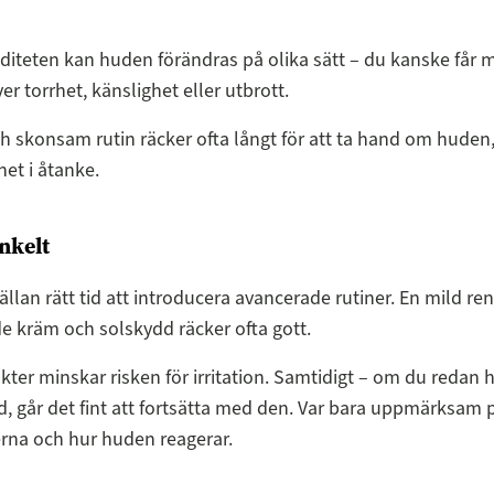
diteten kan huden förändras på olika sätt – du kanske får me
er torrhet, känslighet eller utbrott.
h skonsam rutin räcker ofta långt för att ta hand om hude
net i åtanke.
enkelt
ällan rätt tid att introducera avancerade rutiner. En mild re
e kräm och solskydd räcker ofta gott.
kter minskar risken för irritation. Samtidigt – om du redan h
d, går det fint att fortsätta med den. Var bara uppmärksam 
rna och hur huden reagerar.