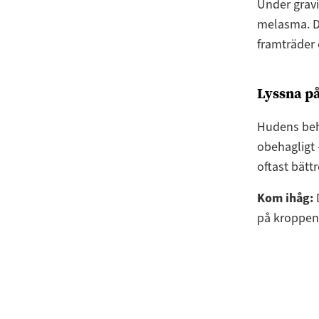
Under gravi
melasma. Da
framträder 
Lyssna på
Hudens beho
obehagligt 
oftast bättr
Kom ihåg:
D
på kroppen 