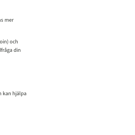
ns mer
noin) och
dfråga din
m kan hjälpa