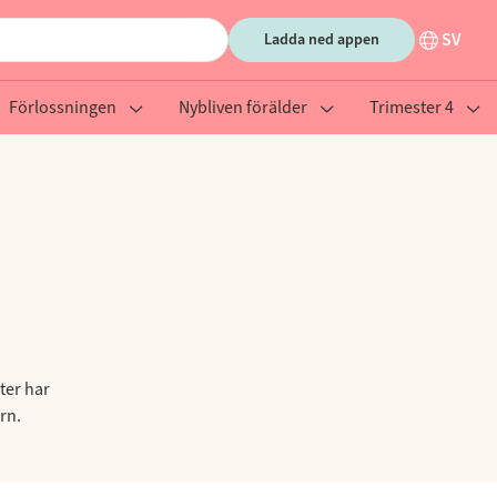
SV
Ladda ned appen
Förlossningen
Nybliven förälder
Trimester 4
ter har
rn.