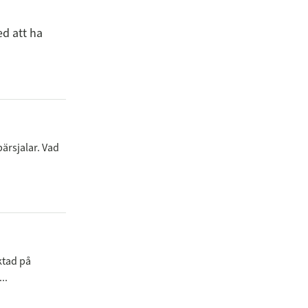
ed att ha
ärsjalar. Vad
ktad på
..