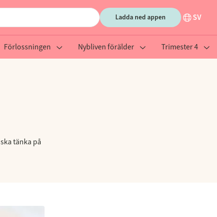
SV
Ladda ned appen
Förlossningen
Nybliven förälder
Trimester 4
 ska tänka på