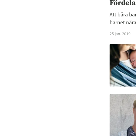
Fördela
Att bära ba
barnet nära
25 jan. 2019