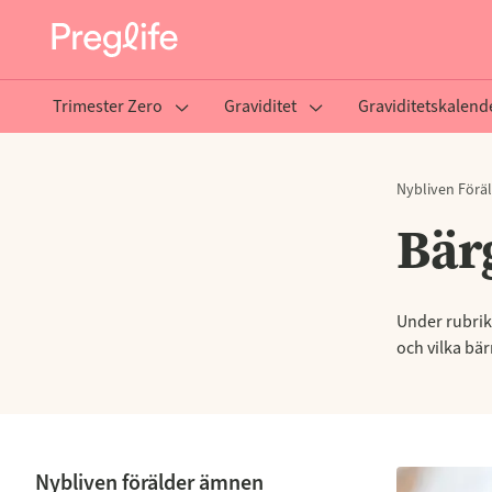
Trimester Zero
Graviditet
Graviditetskalend
Nybliven Förä
Bär
Under rubrik
och vilka bä
Nybliven förälder ämnen