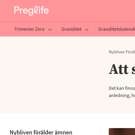
Trimester Zero
Graviditet
Graviditetskalend
Nybliven Förä
Att
Det kan finna
anledning, h
Nybliven förälder ämnen