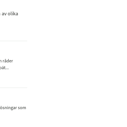
av olika
n råder
ät...
llösningar som