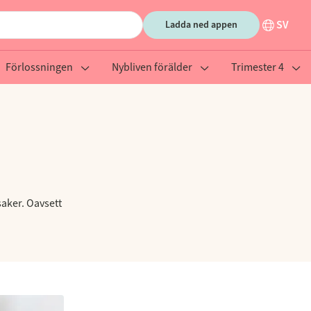
SV
Ladda ned appen
Förlossningen
Nybliven förälder
Trimester 4
rsaker. Oavsett