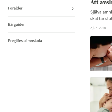
Att avs
Förälder
Själva amn
skäl tar slut
Bärguiden
2 juni 2020
Preglifes sömnskola