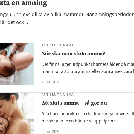
luta en amning
ingen upplevs olika av olika mammor. När amningsperioden 
 är det ock...
ATT SLUTA AMMA
När ska man sluta amma?
Det finns ingen tidpunkt i barnets ålder då ma
mammor att sluta amma eller som anses vara b
2 juni 2020
ATT SLUTA AMMA
Att sluta amma – så gör du
Alla barn är unika och det finns inga universa
passar alla. Men här tar vi upp tips oc...
2 juni 2020