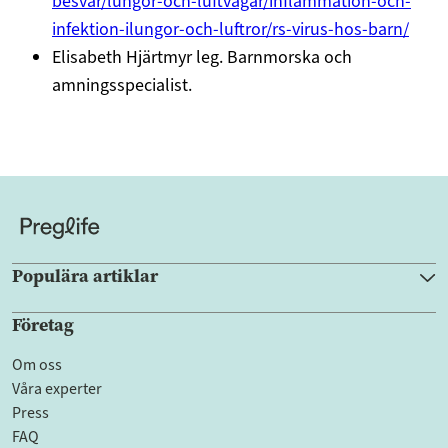
besvar/lungor-och-luftvagar/inflammation-och-
infektion-ilungor-och-luftror/rs-virus-hos-barn/
Elisabeth Hjärtmyr leg. Barnmorska och
amningsspecialist.
Populära artiklar
Företag
Om oss
Våra experter
Press
FAQ