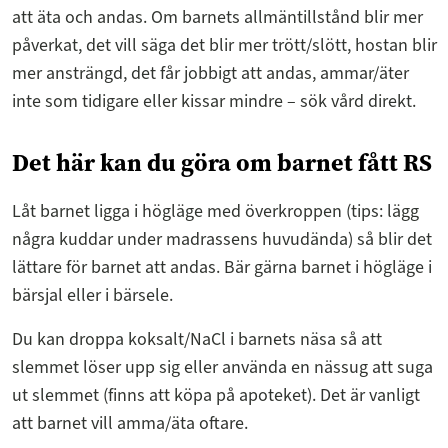
att äta och andas. Om barnets allmäntillstånd blir mer
påverkat, det vill säga det blir mer trött/slött, hostan blir
mer ansträngd, det får jobbigt att andas, ammar/äter
inte som tidigare eller kissar mindre – sök vård direkt.
Det här kan du göra om barnet fått RS
Låt barnet ligga i högläge med överkroppen (tips: lägg
några kuddar under madrassens huvudända) så blir det
lättare för barnet att andas. Bär gärna barnet i högläge i
bärsjal eller i bärsele.
Du kan droppa koksalt/NaCl i barnets näsa så att
slemmet löser upp sig eller använda en nässug att suga
ut slemmet (finns att köpa på apoteket). Det är vanligt
att barnet vill amma/äta oftare.