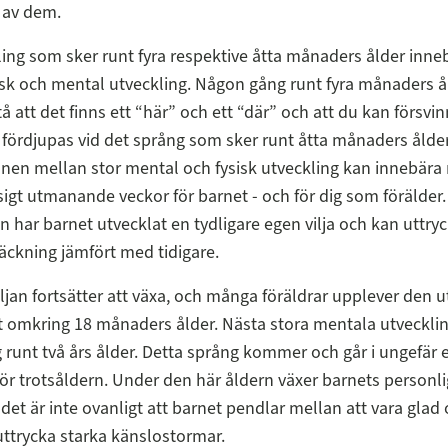
 av dem.
ing som sker runt fyra respektive åtta månaders ålder inneb
sk och mental utveckling. Någon gång runt fyra månaders å
tå att det finns ett “här” och ett “där” och att du kan försvi
 fördjupas vid det språng som sker runt åtta månaders ålder
en mellan stor mental och fysisk utveckling kan innebära
gt utmanande veckor för barnet - och för dig som förälder.
n har barnet utvecklat en tydligare egen vilja och kan uttryc
räckning jämfört med tidigare.
ljan fortsätter att växa, och många föräldrar upplever den 
gt omkring 18 månaders ålder. Nästa stora mentala utvecklin
runt två års ålder. Detta språng kommer och går i ungefär et
för trotsåldern. Under den här åldern växer barnets personl
 det är inte ovanligt att barnet pendlar mellan att vara glad 
 uttrycka starka känslostormar.