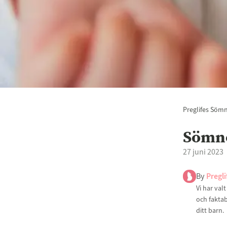
Preglifes Söm
Sömne
27 juni 2023
By
Pregli
Vi har val
och faktab
ditt barn.