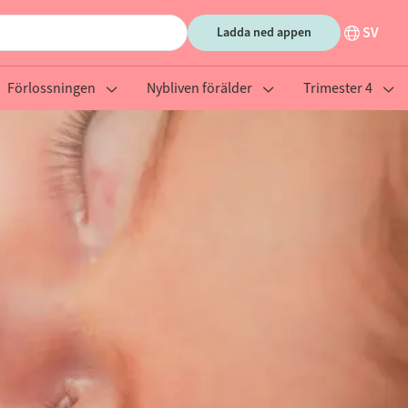
SV
Ladda ned appen
Förlossningen
Nybliven förälder
Trimester 4