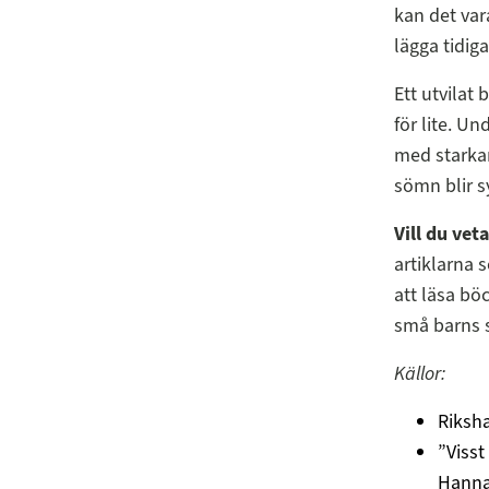
kan det var
lägga tidiga
Ett utvilat
för lite. U
med starkar
sömn blir 
Vill du ve
artiklarna 
att läsa bö
små barns 
Källor:
Riksh
”Visst
Hanna 