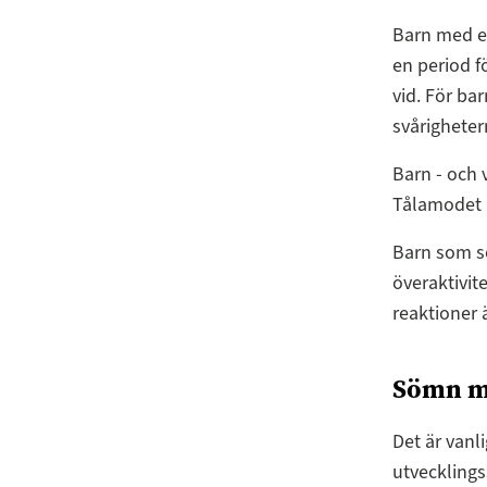
Barn med e
en period f
vid. För ba
svårigheter
Barn - och 
Tålamodet b
Barn som so
överaktivit
reaktioner 
Sömn m
Det är vanl
utvecklings