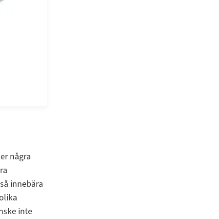
der några
ra
kså innebära
olika
nske inte