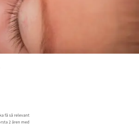
a
a få så relevant
örsta 2 åren med