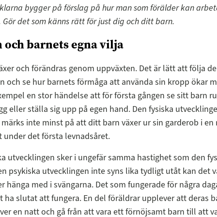
iklarna bygger på förslag på hur man som förälder kan arbet
Gör det som känns rätt för just dig och ditt barn.
och barnets egna vilja
äxer och förändras genom uppväxten. Det är lätt att följa de
n och se hur barnets förmåga att använda sin kropp ökar m
exempel en stor händelse att för första gången se sitt barn ru
ygg eller ställa sig upp på egen hand. Den fysiska utveckling
 märks inte minst på att ditt barn växer ur sin garderob i en 
lt under det första levnadsåret.
a utvecklingen sker i ungefär samma hastighet som den fy
n psykiska utvecklingen inte syns lika tydligt utåt kan det va
er hänga med i svängarna. Det som fungerade för några dag
rt ha slutat att fungera. En del föräldrar upplever att deras 
er en natt och gå från att vara ett förnöjsamt barn till att v