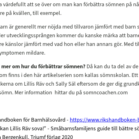
a värdefullt att se över om man kan förbättra sömnen på nå
re på kvällen, till exempel.
 barn är generellt mer nöjda med tillvaron jämfört med barn
nder utvecklingssprången kommer du kanske märka att barne
e känslor jämfört med vad hon eller han annars gör. Med til
symptomen mildare.
ta mer om hur du förbättrar sömnen?
Då kan du ta del av de
som finns i den här artikelserien som kallas sömnskolan. Ett 
ckerna om Lillis Räv och Sally Säl eftersom de ger dig gru
sömn. Mer information hittar du på somncoachen.com
andboken för Barnhälsovård -
https://www.rikshandboken-b
 kan Lillis Räv sova!” - Småbarnsfamiljens guide till bättre 
Bergenkull. Triumf förlag 2020