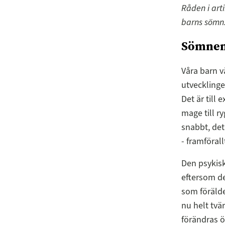
Råden i art
barns sömn. 
Sömnen 
Våra barn v
utvecklinge
Det är till 
mage till r
snabbt, det
- framföral
Den psykisk
eftersom de
som föräld
nu helt tvä
förändras öv