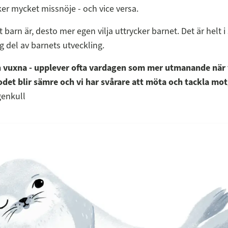
er mycket missnöje - och vice versa.
t barn är, desto mer egen vilja uttrycker barnet. Det är helt i
ig del av barnets utveckling.
h vuxna - upplever ofta vardagen som mer utmanande när v
odet blir sämre och vi har svårare att möta och tackla mo
enkull