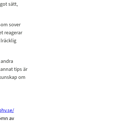
got sätt,
 som sover
t reagerar
lräcklig
 andra
annat tips är
ndkunskap om
hv.se/
sömn av