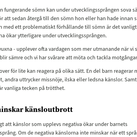
n fungerande sömn kan under utvecklingssprången sova s
ör att sedan återgå till den sömn hon eller han hade innan 
rn med ett problematiskt förhållande till sömn är det vanligt
na ökar ytterligare under utvecklingssprången.
vuxna - upplever ofta vardagen som mer utmanande när vi sov
lir sämre och vi har svårare att möta och tackla motgångar
ver för lite kan reagera på olika sätt. En del barn reagerar
et, andra uttrycker missnöje, ilska eller ledsna känslor. Samt
är vanliga tecken på trötthet.
inskar känsloutbrott
igt att känslor som upplevs negativa ökar under barnets
språng. Om de negativa känslorna inte minskar när ett spr