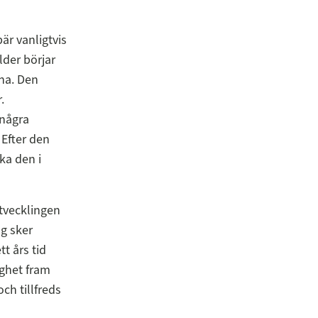
är vanligtvis
lder börjar
nna. Den
.
 några
 Efter den
ka den i
utvecklingen
g sker
t års tid
ighet fram
och tillfreds