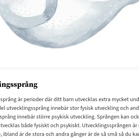
ingssprång
språng är perioder där ditt barn utvecklas extra mycket un
del utvecklingssprång innebär stor fysisk utveckling och and
språng innebär större psykisk utveckling. Sprången kan oc
utvecklas både fysiskt och psykiskt. Utvecklingssprången är 
 ibland är de stora och andra gånger är de så små så du ka