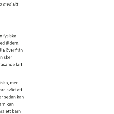
a med sitt
n fysiska
ed åldern.
lla över från
en sker
rasande fart
siska, men
ra svårt att
ar sedan kan
barn kan
ara ett barn