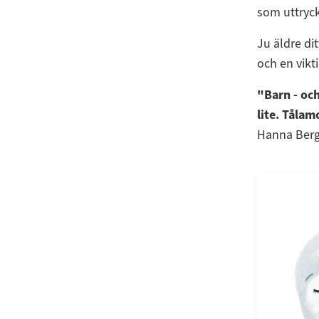
som uttryck
Ju äldre dit
och en vikt
"Barn - oc
lite. Tålam
Hanna Berg