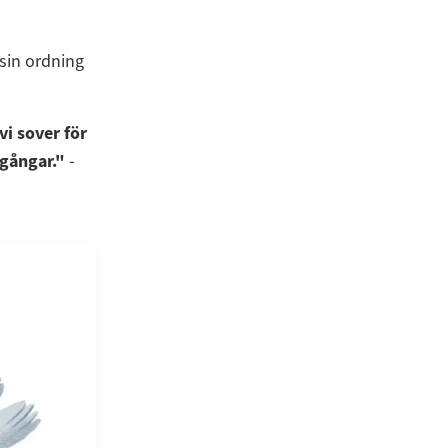
 sin ordning
i sover för
tgångar."
-