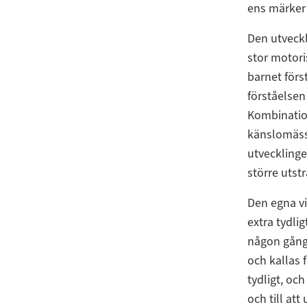
ens märker
Den utveckl
stor motori
barnet förs
förståelsen
Kombination
känslomässi
utvecklinge
större utst
Den egna vi
extra tydli
någon gång 
och kallas 
tydligt, och
och till att