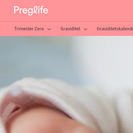
Trimester Zero
Graviditet
Graviditetskalend