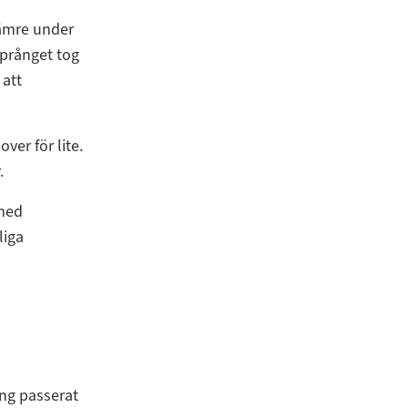
ämre under
språnget tog
 att
er för lite.
.
 med
liga
ång passerat