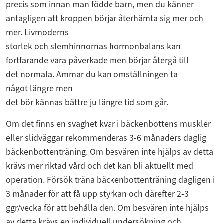
precis som innan man födde barn, men du känner
antagligen att kroppen börjar återhämta sig mer och
mer. Livmoderns
storlek och slemhinnornas hormonbalans kan
fortfarande vara påverkade men börjar återgå till
det normala. Ammar du kan omställningen ta
något längre men
det bör kännas bättre ju längre tid som går.
Om det finns en svaghet kvar i bäckenbottens muskler
eller slidväggar rekommenderas 3-6 månaders daglig
bäckenbottenträning. Om besvären inte hjälps av detta
krävs mer riktad vård och det kan bli aktuellt med
operation. Försök träna bäckenbottenträning dagligen i
3 månader för att få upp styrkan och därefter 2-3
ggr/vecka för att behålla den. Om besvären inte hjälps
av detta krävs en individuell undersökning och