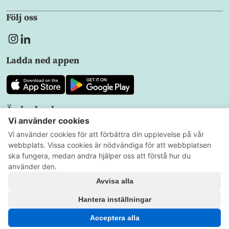
Följ oss
Ladda ned appen
Ändra land
SV
Sekretesspolicy
Användarvillkor
Cookieinställningar
Alla rättigheter förbehållna
Copyright © 2026