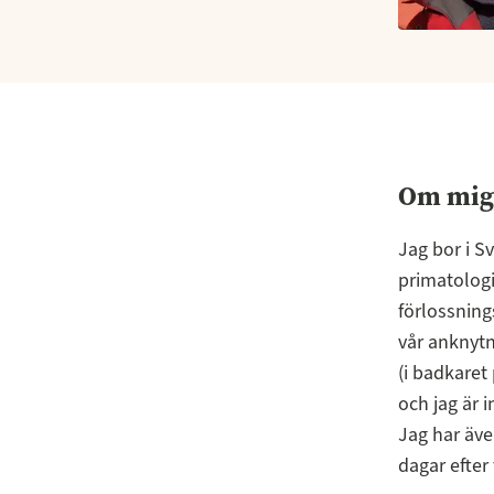
Om mig
Jag bor i S
primatologi
förlossning
vår anknyt
(i badkaret
och jag är 
Jag har även
dagar efter