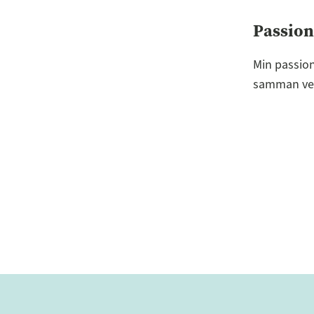
Passion
Min passion
samman vet