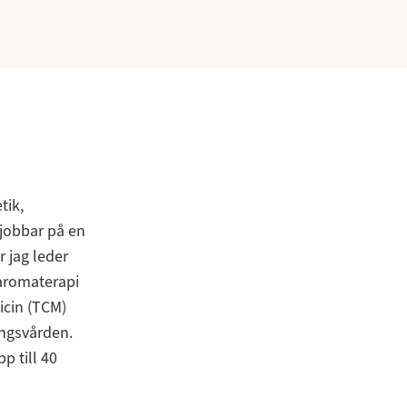
tik,
 jobbar på en
 jag leder
aromaterapi
icin (TCM)
ingsvården.
p till 40