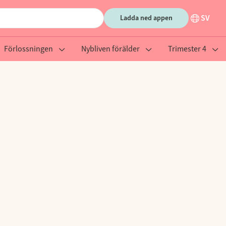
SV
Ladda ned appen
Förlossningen
Nybliven förälder
Trimester 4