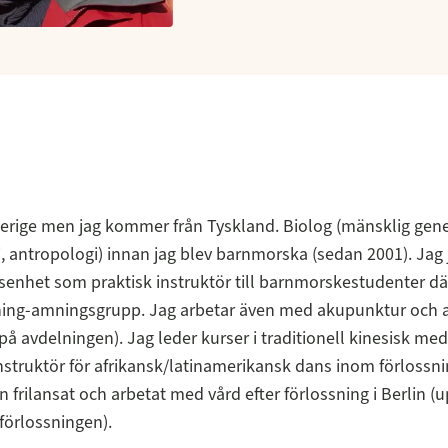
verige men jag kommer från Tyskland. Biolog (mänsklig gene
, antropologi) innan jag blev barnmorska (sedan 2001). Jag
senhet som praktisk instruktör till barnmorskestudenter där
ning-amningsgrupp. Jag arbetar även med akupunktur och 
 på avdelningen). Jag leder kurser i traditionell kinesisk med
instruktör för afrikansk/latinamerikansk dans inom förlossn
 frilansat och arbetat med vård efter förlossning i Berlin (up
 förlossningen).