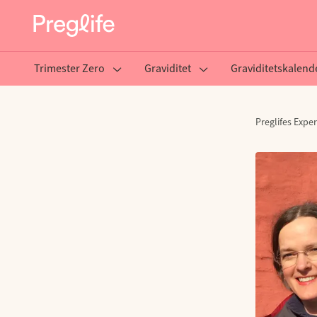
Trimester Zero
Graviditet
Graviditetskalend
Preglifes Exper