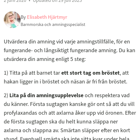
2 juni 2020
Updated on 29 juli 2025
By
Elisabeth Hjärtmyr
Barnmorska och amningsspecialist
Utvärdera din amning vid varje amningstillfälle, för en
fungerande- och långsiktigt fungerande amning. Du kan
utvärdera din amning enligt 5 steg:
1) Titta på att barnet tar
ett stort tag om bröstet
, att
hakan ligger in i bröstet och näsan är fri från bröstet.
2)
Lita på din amningsupplevelse
och respektera vad
du känner. Första sugtagen kanske gör ont så att du vill
profylaxandas och att axlarna åker upp vid öronen. Efter
de första sugtagen ska du helt kunna släppa ner
axlarna och slappna av. Smärtan släpper efter en kort
stund. Eventuell smärta ska inte sitta kvar under hela