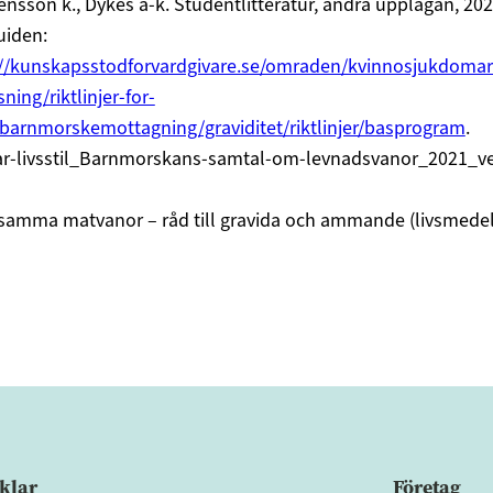
ensson k., Dykes a-k. Studentlitteratur, andra upplagan, 202
uiden:
://kunskapsstodforvardgivare.se/omraden/kvinnosjukdomar
sning/riktlinjer-for-
arnmorskemottagning/graviditet/riktlinjer/basprogram
.
ar-livsstil_Barnmorskans-samtal-om-levnadsvanor_2021_ve
samma matvanor – råd till gravida och ammande (livsmedels
klar
Företag