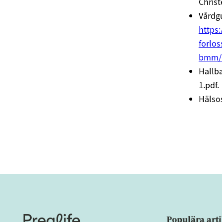
Christ
Vårdg
https
forlos
bmm/b
Hallb
1.pdf.
Hälso
Populära arti