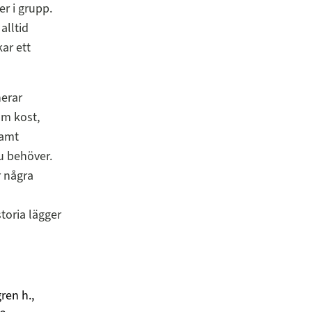
er i grupp.
alltid
ar ett
nerar
om kost,
samt
u behöver.
r några
toria lägger
ren h.,