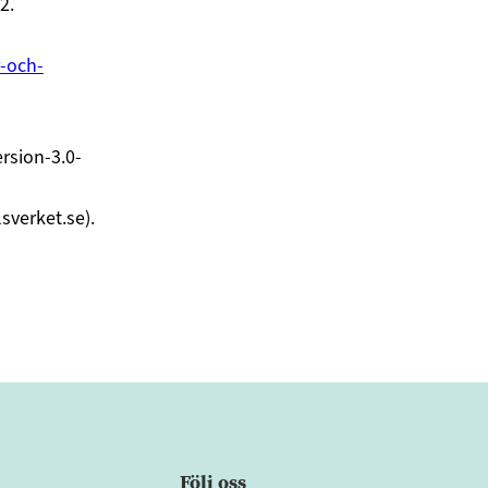
2.
-och-
rsion-3.0-
verket.se).
Följ oss