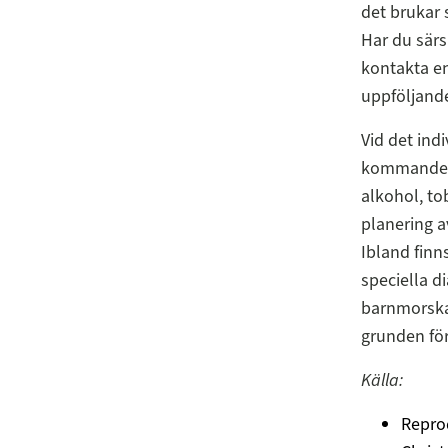
det brukar s
Har du särs
kontakta en
uppföljande
Vid det ind
kommande b
alkohol, to
planering a
Ibland finn
speciella d
barnmorskan
grunden fö
Källa:
Repro