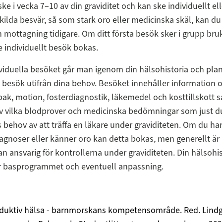
ke i vecka 7–10 av din graviditet och kan ske individuellt ell
kilda besvär, så som stark oro eller medicinska skäl, kan du 
 mottagning tidigare. Om ditt första besök sker i grupp bruk
 individuellt besök bokas.
ividuella besöket går man igenom din hälsohistoria och pla
esök utifrån dina behov. Besöket innehåller information 
bak, motion, fosterdiagnostik, läkemedel och kosttillskott 
v vilka blodprover och medicinska bedömningar som just d
s behov av att träffa en läkare under graviditeten. Om du ha
iagnoser eller känner oro kan detta bokas, men generellt är
 ansvarig för kontrollerna under graviditeten. Din hälsohis
r basprogrammet och eventuell anpassning.
duktiv hälsa - barnmorskans kompetensområde. Red. Lindg