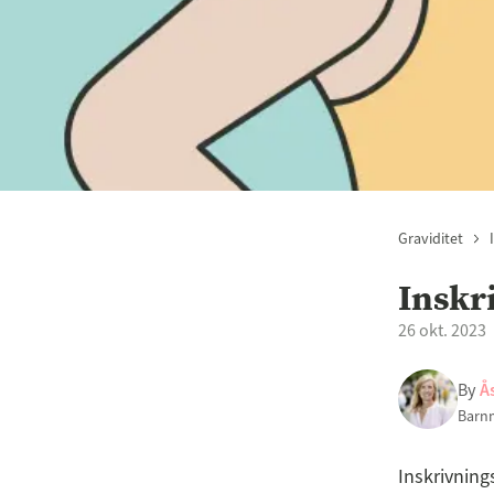
Graviditet
Inskr
26 okt. 2023
By
Å
Barn
Inskrivning