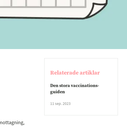
Relaterade artiklar
Den stora vaccinations-
guiden
11 sep. 2023
 mottagning,