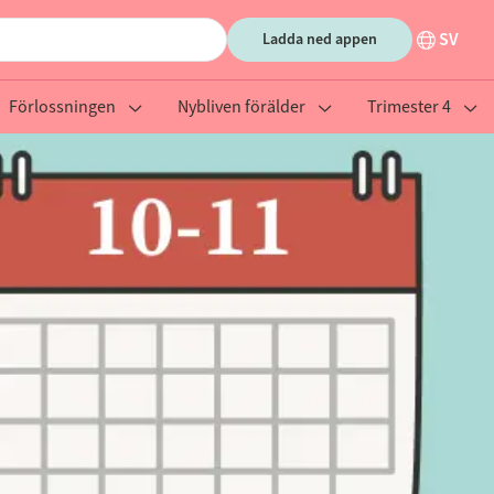
SV
Ladda ned appen
Förlossningen
Nybliven förälder
Trimester 4