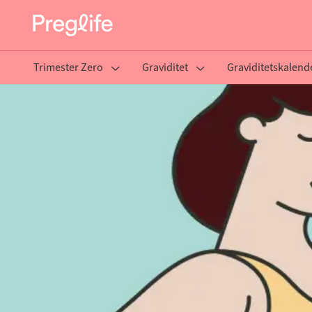
Trimester Zero
Graviditet
Graviditetskalend