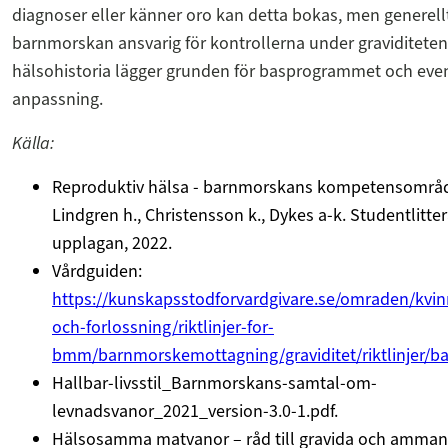
diagnoser eller känner oro kan detta bokas, men generell
barnmorskan ansvarig för kontrollerna under graviditeten
hälsohistoria lägger grunden för basprogrammet och eve
anpassning.
Källa:
Reproduktiv hälsa - barnmorskans kompetensområd
Lindgren h., Christensson k., Dykes a-k. Studentlitte
upplagan, 2022.
Vårdguiden:
https://kunskapsstodforvardgivare.se/omraden/kvi
och-forlossning/riktlinjer-for-
bmm/barnmorskemottagning/graviditet/riktlinjer/b
Hallbar-livsstil_Barnmorskans-samtal-om-
levnadsvanor_2021_version-3.0-1.pdf.
Hälsosamma matvanor – råd till gravida och amma