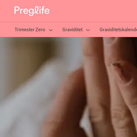
Trimester Zero
Graviditet
Graviditetskalend