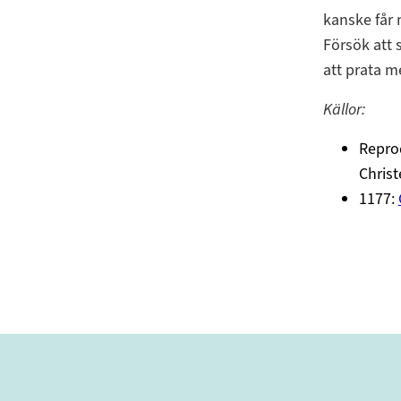
kanske får 
Försök att
att prata m
Källor:
Repro
Christ
1177: