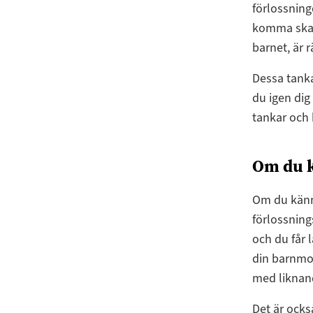
förlossning
komma skall
barnet, är 
Dessa tanka
du igen dig
tankar och 
Om du 
Om du känne
förlossning
och du får 
din barnmor
med liknan
Det är ocks