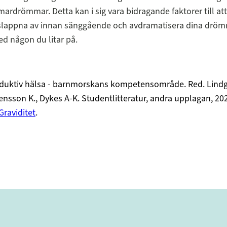
mardrömmar. Detta kan i sig vara bidragande faktorer till at
 slappna av innan sänggående och avdramatisera dina dr
ed någon du litar på.
duktiv hälsa - barnmorskans kompetensområde. Red. Lindg
ensson K., Dykes A-K. Studentlitteratur, andra upplagan, 20
Graviditet
.