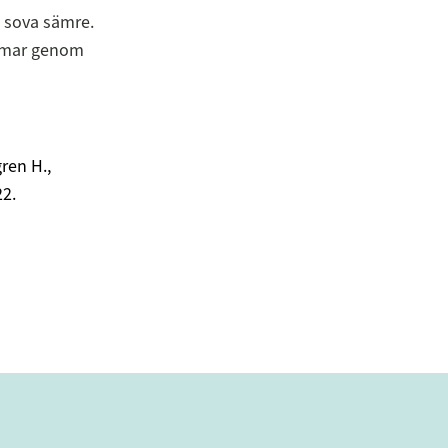
t sova sämre.
ömmar genom
ren H.,
22.