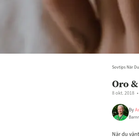
Sovtips När Du
Oro 
8 okt. 2018
By
A
Barn
När du vänt