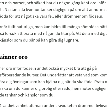
en och barnet, och säkert har du någon gång känt oro infö
. Nästan alla kvinnor tänker dagligen på om allt är norma
rädda för att något ska vara fel, eller drömmer om födseln.
r är fullt naturliga, men kan bidra till många sömnlösa nät
 så försök att prata med någon du litar på. Att dela med dig 
känslor som du bär på kan göra dig lugnare.
känner oro
r oro inför födseln är det också mycket bra att gå på
sförberedande kurser. Det underlättar att veta vad som ko
lära dig övningar som kan hjälpa dig när du ska föda. Prata
ska om du känner dig orolig eller rädd, hen möter daglige
de tankar och känslor som du.
å väldigt vanligt att man under graviditeten drömmer livligar