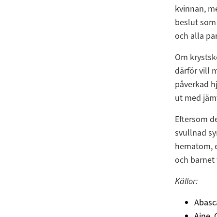
kvinnan, me
beslut som 
och alla pa
Om krystske
därför vill
påverkad hj
ut med jämf
Eftersom de
svullnad sy
hematom, et
och barnet f
Källor:
Abasca
Ajne, 