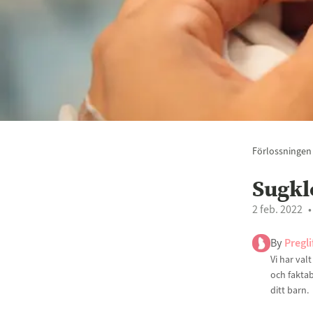
Förlossningen
Sugkl
2 feb. 2022
By
Pregli
Vi har val
och faktab
ditt barn.