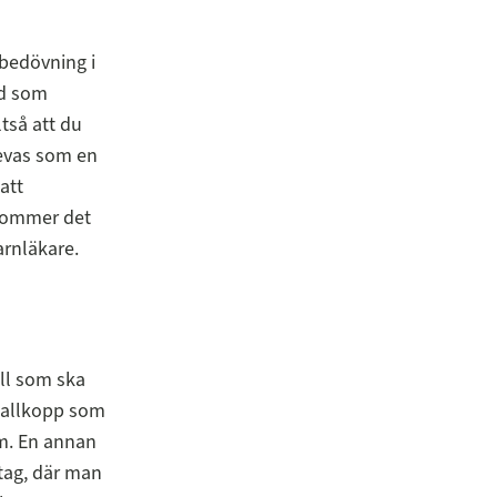
bedövning i
ad som
ltså att du
levas som en
att
 kommer det
arnläkare.
ll som ska
etallkopp som
um. En annan
dtag, där man