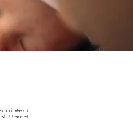
a få så relevant
örsta 2 åren med