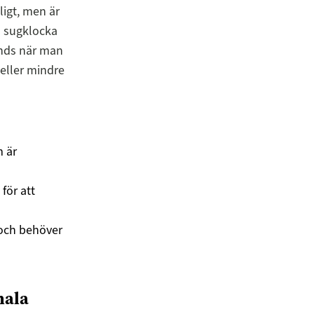
igt, men är
n sugklocka
änds när man
 eller mindre
m är
för att
 och behöver
nala