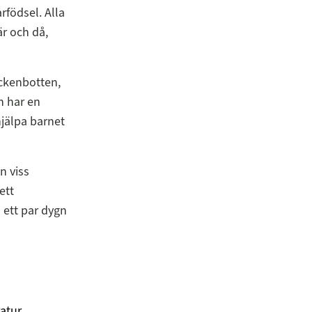
födsel. Alla
r och då,
äckenbotten,
h har en
hjälpa barnet
n viss
ett
 ett par dygn
atur.