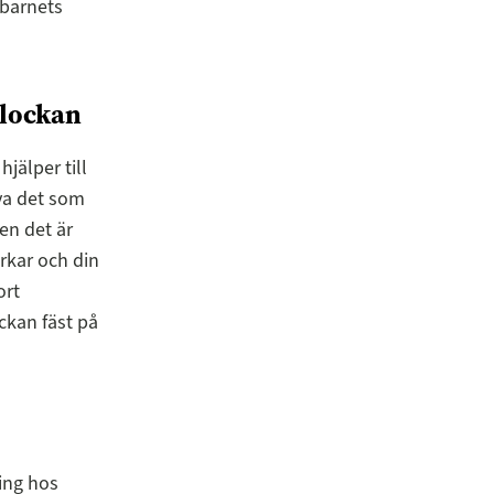
 barnets
klockan
jälper till
va det som
en det är
ärkar och din
ort
ckan fäst på
ning hos