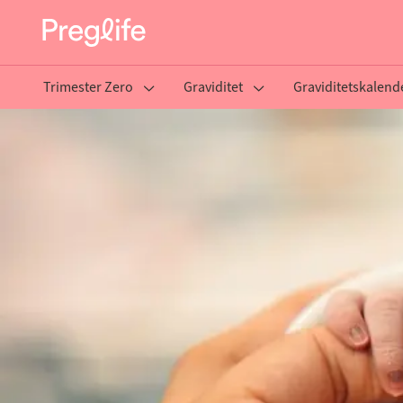
Trimester Zero
Graviditet
Graviditetskalend