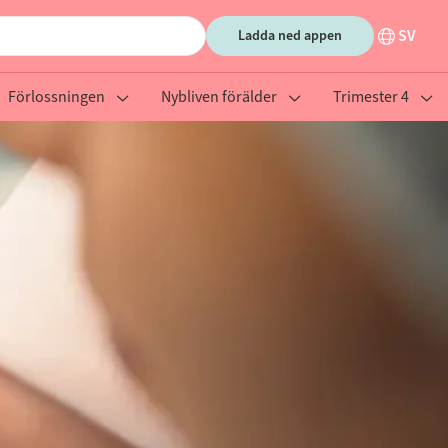
SV
Ladda ned appen
Förlossningen
Nybliven förälder
Trimester 4