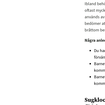
Ibland behö
oftast myck
används av 
bedömer att
bråttom be
Några anle
Du har
förvän
Barnet
komm
Barnet
komma 
Sugkloc