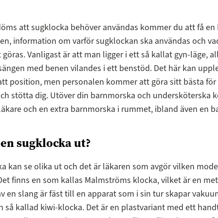
öms att sugklocka behöver användas kommer du att få en 
en, information om varför sugklockan ska användas och v
öras. Vanligast är att man ligger i ett så kallat gyn-läge, al
i sängen med benen vilandes i ett benstöd. Det här kan upp
tt position, men personalen kommer att göra sitt bästa för 
och stötta dig. Utöver din barnmorska och undersköterska
 läkare och en extra barnmorska i rummet, ibland även en b
 en sugklocka ut?
a kan se olika ut och det är läkaren som avgör vilken mode
et finns en som kallas Malmströms klocka, vilket är en m
v en slang är fäst till en apparat som i sin tur skapar vaku
en så kallad kiwi-klocka. Det är en plastvariant med ett han