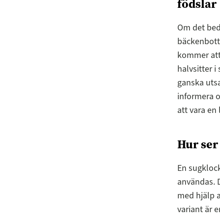
födslar
Om det bed
bäckenbott
kommer att g
halvsitter 
ganska utsa
informera 
att vara en
Hur ser
En sugklock
användas. D
med hjälp a
variant är 