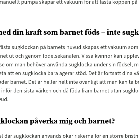
manuellt pumpa skapar ett vakuum för att fästa koppen på
med din kraft som barnet föds – inte sug
ästa sugklockan på barnets huvud skapas ett vakuum som h
rnet ut och genom födelsekanalen. Vissa kvinnor kan upple
lse om man behöver använda sugklocka under sin födsel, m
veta att en sugklocka bara agerar stöd. Det är fortsatt dina v
öder barnet. Det är heller helt inte ovanligt att man kan ta b
inför den sista värken och då föda fram barnet utan sugklo
vud.
klockan påverka mig och barnet?
el där sugklockan används ökar riskerna för en större brist