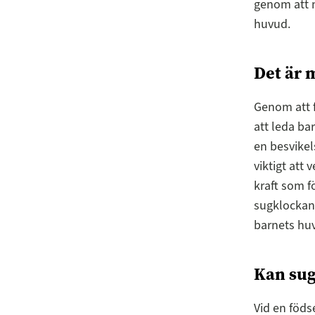
genom att 
huvud.
Det är 
Genom att f
att leda ba
en besvike
viktigt att 
kraft som f
sugklockan 
barnets hu
Kan sug
Vid en föds