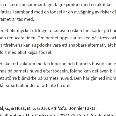
n riskerna är sammantaget lägre jämfört med en akut kejsar
fattas i samband med en födsel är en avvägning av risker dä
rametrar tas med.
det blir mycket utdraget ökar även risken för skador på b
 man reducera tiden. Om barnet uppvisar tecken på stress oc
ärtfrekvens kan sugklocka vara ett snabbare alternativ att 
ört med akut kejsarfödsel.
t sker ett vakuum mellan klockan och barnets huvud kan e
nas på barnets huvud efter födseln. Ibland kan det även bli 
t större blåmärke på barnets huvud. Den här går ned inom
år smärtstillande för att inte ha ont.
l, G., & Huss, M. S. (2018).
Att föda.
Bonnier Fakta.
G., Blomberg, M. & Carlsson Y. (2021).
Obstetrik,
Studentlitter