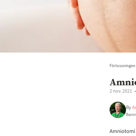
Förlossningen
Amnio
2 nov. 2021
By
A
Barn
Amniotomi i