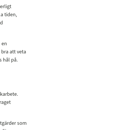
rligt
a tiden,
ud
n en
bra att veta
s hål på.
rkarbete.
raget
 åtgärder som