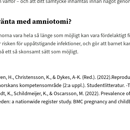
h varför – och att ditt samtycke inhämtas innan något geno
vänta med amniotomi?
nnorna vara hela så länge som möjligt kan vara fördelaktigt f
 risken för uppåtstigande infektioner, och gör att barnet k
på ett så skonsamt sätt som möjligt.
en, H., Christensson, K., & Dykes, A-K. (Red.). (2022).Reprodu
rskans kompetensområde (2:a uppl.). Studentlitteratur. -Ta
dt, K., Schildmeijer, K., & Oscarsson, M. (2022). Prevalence
den: a nationwide register study. BMC pregnancy and childbi