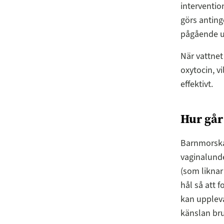
interventio
görs antinge
pågående u
När vattnet
oxytocin, v
effektivt.
Hur går 
Barnmorskan
vaginalunde
(som liknar
hål så att 
kan upplev
känslan bruk