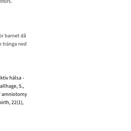
mförs.
ör barnet då
an tränga ned
ktiv hälsa -
llhage, S.,
 of amniotomy
rth, 22(1),