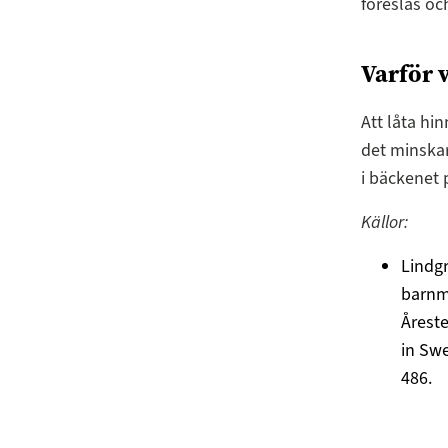
föreslås oc
Varför 
Att låta hi
det minskar
i bäckenet 
Källor:
Lindgr
barnmo
Åreste
in Swe
486.