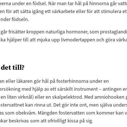
nerna under en födsel. När man tar hål på hinnorna går vatt
n för att sätta igång ett värkarbete eller för att stimulera e
nder födseln.
 går frisätter kroppen naturliga hormoner, som prostagland
ilka hjälper till att mjuka upp livmodertappen och göra värk
det till?
 eller läkaren gör hål på fosterhinnorna under en
rsökning med hjälp av ett särskilt instrument – antingen
 en liten virknål) eller en skalpelektrod. Med amniohooken gö
fostervattnet kan rinna ut. Det gör inte ont, men själva und
as som obekväm. Mängden fostervatten som kommer kan va
ar beskrivas som att ofrivilligt kissa på sig.