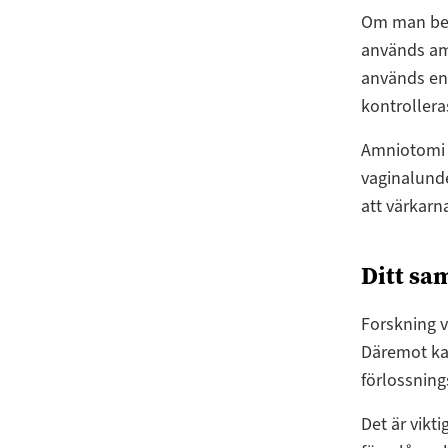
Om man bedö
används amn
används en 
kontrollera
Amniotomi ä
vaginalunde
att värkarna
Ditt sa
Forskning v
Däremot kan
förlossnings
Det är vikt