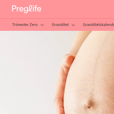
Trimester Zero
Graviditet
Graviditetskalend