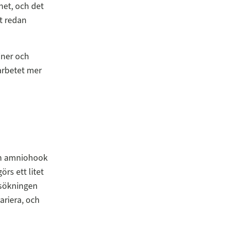
net, och det
tt redan
iner och
arbetet mer
 en amniohook
rs ett litet
ersökningen
riera, och