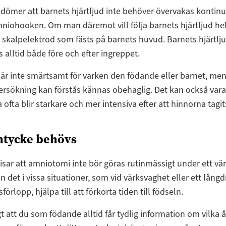
mer att barnets hjärtljud inte behöver övervakas kontinue
iohooken. Om man däremot vill följa barnets hjärtljud hel
skalpelektrod som fästs på barnets huvud. Barnets hjärtlj
s alltid både före och efter ingreppet.
r inte smärtsamt för varken den födande eller barnet, me
rsökning kan förstås kännas obehaglig. Det kan också vara 
 ofta blir starkare och mer intensiva efter att hinnorna tagit
mtycke behövs
isar att amniotomi inte bör göras rutinmässigt under ett vä
 det i vissa situationer, som vid värksvaghet eller ett långd
förlopp, hjälpa till att förkorta tiden till födseln.
igt att du som födande alltid får tydlig information om vilka