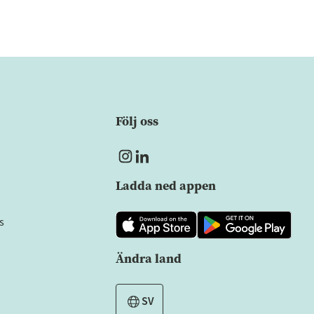
Följ oss
Ladda ned appen
s
Ändra land
SV