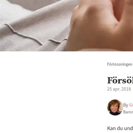
Förlossningen
Försö
25 apr. 2018
By
G
Barnm
Kan du undv