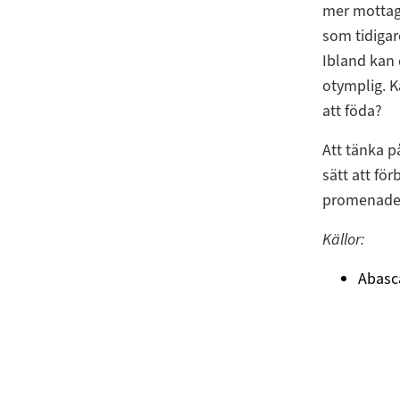
mer mottagl
som tidigar
Ibland kan 
otymplig. Ka
att föda?
Att tänka på
sätt att för
promenader 
Källor:
Abasca