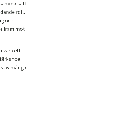
å samma sätt
dande roll.
ng och
ser fram mot
n vara ett
 stärkande
as av många.