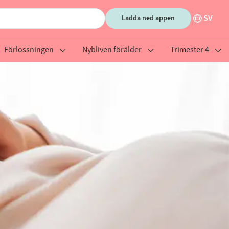
SV
Ladda ned appen
Förlossningen
Nybliven förälder
Trimester 4