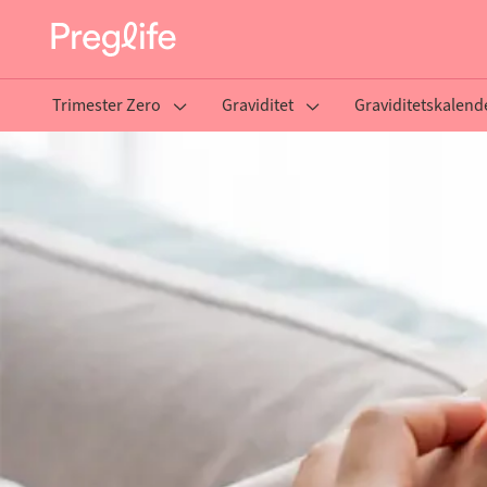
Trimester Zero
Graviditet
Graviditetskalend