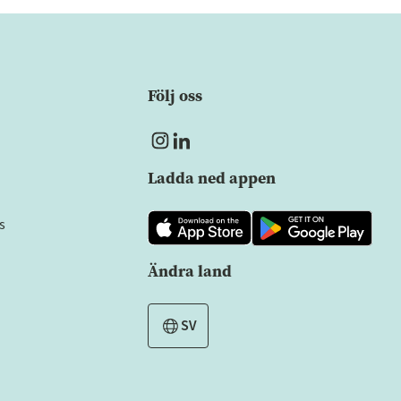
Följ oss
Ladda ned appen
s
Ändra land
SV