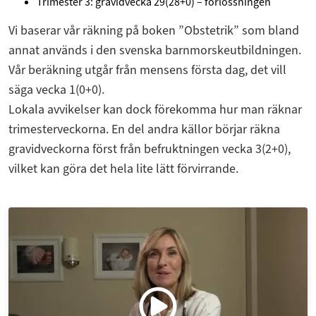
Trimester 3: gravidvecka 29(28+0) – förlossningen
Vi baserar vår räkning på boken ”Obstetrik” som bland
annat används i den svenska barnmorskeutbildningen.
Vår beräkning utgår från mensens första dag, det vill
säga vecka 1(0+0).
Lokala avvikelser kan dock förekomma hur man räknar
trimesterveckorna. En del andra källor börjar räkna
gravidveckorna först från befruktningen vecka 3(2+0),
vilket kan göra det hela lite lätt förvirrande.