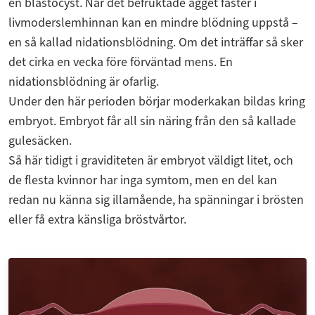
en blastocyst. När det befruktade ägget fäster i
livmoderslemhinnan kan en mindre blödning uppstå –
en så kallad nidationsblödning. Om det inträffar så sker
det cirka en vecka före förväntad mens. En
nidationsblödning är ofarlig.
Under den här perioden börjar moderkakan bildas kring
embryot. Embryot får all sin näring från den så kallade
gulesäcken.
Så här tidigt i graviditeten är embryot väldigt litet, och
de flesta kvinnor har inga symtom, men en del kan
redan nu känna sig illamående, ha spänningar i brösten
eller få extra känsliga bröstvårtor.