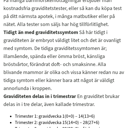
På många barnmorskemottagningar erbjuder man
kostnadsfria graviditetstester, eller så kan du köpa test
på ditt närmsta apotek, i många matbutiker eller på
nätet. Alla tester som säljs har hög tillförlitlighet.
Tidigt än med graviditetssymtom
Så här tidigt i
graviditeten är embryot väldigt litet och det är ovanligt
med symtom. De tidiga graviditetssymtomen är;
illamående, spända eller ömma bröst, känsliga
bröstvårtor, förändrat doft- och smaksinne. Alla
blivande mammor är olika och vissa känner redan nu av
tidiga symtom eller känner bara att något är väldigt
annorlunda i kroppen.
Graviditeten delas in i trimestrar
En graviditet brukar
delas in i tre delar, även kallade trimestrar.
Trimester 1: gravidvecka 1(0+0) – 14(13+6)
Trimester 2: gravidvecka 15(14+0) – 28(27+6)