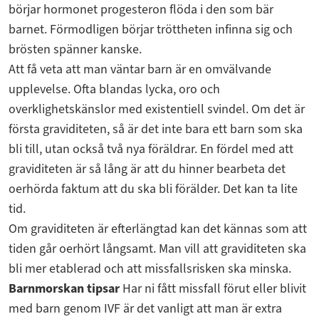
börjar hormonet progesteron flöda i den som bär
barnet. Förmodligen börjar tröttheten infinna sig och
brösten spänner kanske.
Att få veta att man väntar barn är en omvälvande
upplevelse. Ofta blandas lycka, oro och
overklighetskänslor med existentiell svindel. Om det är
första graviditeten, så är det inte bara ett barn som ska
bli till, utan också två nya föräldrar. En fördel med att
graviditeten är så lång är att du hinner bearbeta det
oerhörda faktum att du ska bli förälder. Det kan ta lite
tid.
Om graviditeten är efterlängtad kan det kännas som att
tiden går oerhört långsamt. Man vill att graviditeten ska
bli mer etablerad och att missfallsrisken ska minska.
Barnmorskan tipsar
Har ni fått missfall förut eller blivit
med barn genom IVF är det vanligt att man är extra