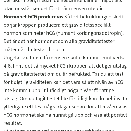
befruktningen, medan de flesta inte känner något alls
utan misstänker det först när mensen uteblir.
Hormonet hCG produceras
Så fort befruktningen skett
börjar kroppen producera ett graviditetsspecifikt
hormon som heter hCG (humant koriongonadotropin).
Det är det här hormonet som alla graviditetstester
mäter när du testar din urin.
Ungefär vid tiden då mensen skulle kommit, runt vecka
4-6, finns det så mycket hCG i kroppen att det ger utslag
på graviditetstestet om du är befruktad. Tar du ett test
för tidigt i graviditeten kan det vara så att nivån av hCG
inte kommit upp i tillräckligt höga nivåer för att ge
utslag. Om du tagit testet lite för tidigt kan du behöva ta
ytterligare ett test några dagar senare för att nivåerna av
hCG hormonet ska ha hunnit gå upp och visa ett positivt
resultat.