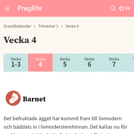
SV
Gravidkalender
Trimester 1
Vecka 4
Vecka 4
Vecka
Vecka
Vecka
Vecka
Vecka
1-3
4
5
6
7
Barnet
Det befruktade ägget har kommit fram till livmodern
och bäddats in i livmoderslemhinnan. Det kallas nu för