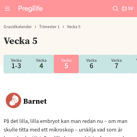
SV
Gravidkalender
Trimester 1
Vecka 5
Vecka 5
Vecka
Vecka
Vecka
Vecka
Vecka
1-3
4
5
6
7
Barnet
På det lilla, lilla embryot kan man redan nu – om man
skulle titta med ett mikroskop – urskilja vad som är