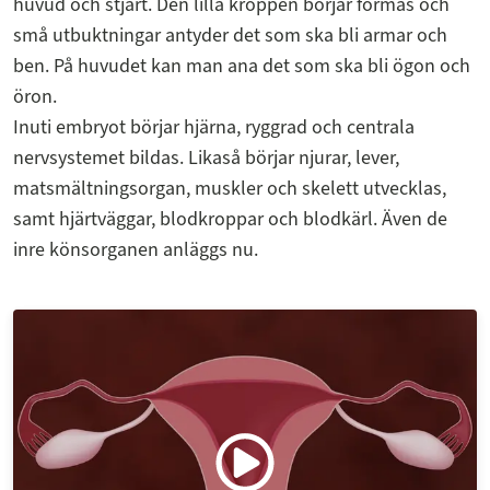
huvud och stjärt. Den lilla kroppen börjar formas och
små utbuktningar antyder det som ska bli armar och
ben. På huvudet kan man ana det som ska bli ögon och
öron.
Inuti embryot börjar hjärna, ryggrad och centrala
nervsystemet bildas. Likaså börjar njurar, lever,
matsmältningsorgan, muskler och skelett utvecklas,
samt hjärtväggar, blodkroppar och blodkärl. Även de
inre könsorganen anläggs nu.