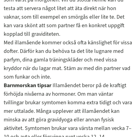
testa att servera något litet att äta direkt när hon
vaknar, som till exempel en smörgås eller lite te. Det
kan vara skönt att som partner få en konkret uppgift
kopplad till graviditeten.
Med illamående kommer också ofta känslighet för vissa
dofter. Därför kan du behöva ta det lite lugnare med
parfym, dina gamla träningskläder och med vissa
kryddor när du lagar mat. Stäm av med din partner vad
som funkar och inte.
Barnmorskan tipsar
Illamåendet beror på de kraftigt
förhöjda nivåerna av hormoner. Om man väntar
tvillingar brukar symtomen komma extra tidigt och vara
mer uttalade. Många upplever att illamåendet kan
minska av att göra gravidyoga eller annan fysisk
aktivitet. Symtomen brukar vara värsta mellan vecka 7–
10 och avta eller försvinna runt vecka 12–14.