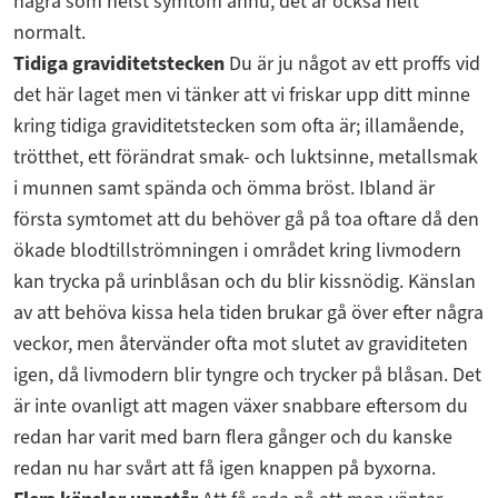
några som helst symtom ännu, det är också helt
normalt.
Tidiga graviditetstecken
Du är ju något av ett proffs vid
det här laget men vi tänker att vi friskar upp ditt minne
kring tidiga graviditetstecken som ofta är; illamående,
trötthet, ett förändrat smak- och luktsinne, metallsmak
i munnen samt spända och ömma bröst. Ibland är
första symtomet att du behöver gå på toa oftare då den
ökade blodtillströmningen i området kring livmodern
kan trycka på urinblåsan och du blir kissnödig. Känslan
av att behöva kissa hela tiden brukar gå över efter några
veckor, men återvänder ofta mot slutet av graviditeten
igen, då livmodern blir tyngre och trycker på blåsan. Det
är inte ovanligt att magen växer snabbare eftersom du
redan har varit med barn flera gånger och du kanske
redan nu har svårt att få igen knappen på byxorna.