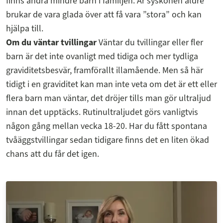
finns andra mindre barn i familjen. Är syskonen äldre
brukar de vara glada över att få vara ”stora” och kan
hjälpa till.
Om du väntar tvillingar
Väntar du tvillingar eller fler
barn är det inte ovanligt med tidiga och mer tydliga
graviditetsbesvär, framförallt illamående. Men så här
tidigt i en graviditet kan man inte veta om det är ett eller
flera barn man väntar, det dröjer tills man gör ultraljud
innan det upptäcks. Rutinultraljudet görs vanligtvis
någon gång mellan vecka 18-20. Har du fått spontana
tvåäggstvillingar sedan tidigare finns det en liten ökad
chans att du får det igen.