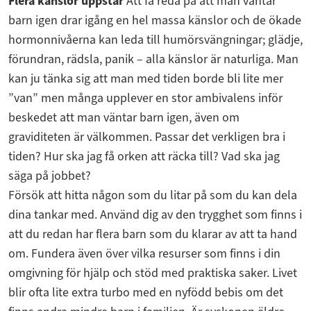
Flera känslor uppstår
Att få reda på att man väntar
barn igen drar igång en hel massa känslor och de ökade
hormonnivåerna kan leda till humörsvängningar; glädje,
förundran, rädsla, panik – alla känslor är naturliga. Man
kan ju tänka sig att man med tiden borde bli lite mer
”van” men många upplever en stor ambivalens inför
beskedet att man väntar barn igen, även om
graviditeten är välkommen. Passar det verkligen bra i
tiden? Hur ska jag få orken att räcka till? Vad ska jag
säga på jobbet?
Försök att hitta någon som du litar på som du kan dela
dina tankar med. Använd dig av den trygghet som finns i
att du redan har flera barn som du klarar av att ta hand
om. Fundera även över vilka resurser som finns i din
omgivning för hjälp och stöd med praktiska saker. Livet
blir ofta lite extra turbo med en nyfödd bebis om det