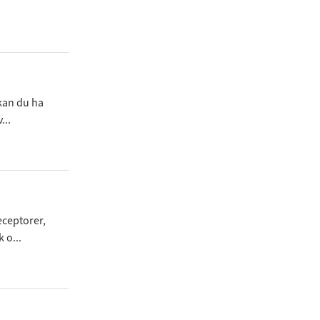
kan du ha
...
ceptorer,
 o...