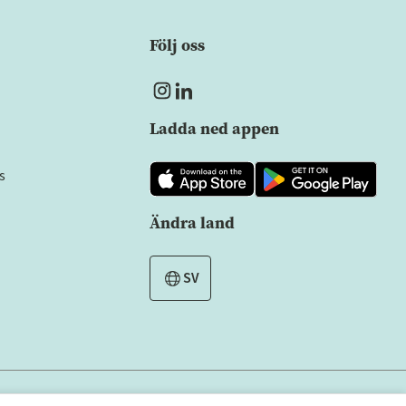
Följ oss
Ladda ned appen
s
Ändra land
SV