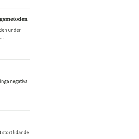
ingsmetoden
oden under
..
 inga negativa
 stort lidande