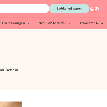
SV
Ladda ned appen
Förlossningen
Nybliven förälder
Trimester 4
tan. Detta är