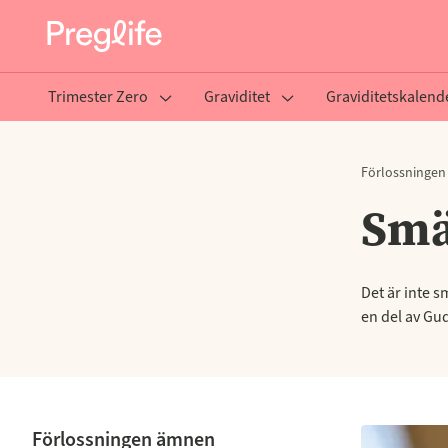
Trimester Zero
Graviditet
Graviditetskalend
Förlossningen
Smä
Det är inte s
en del av Gu
Förlossningen ämnen