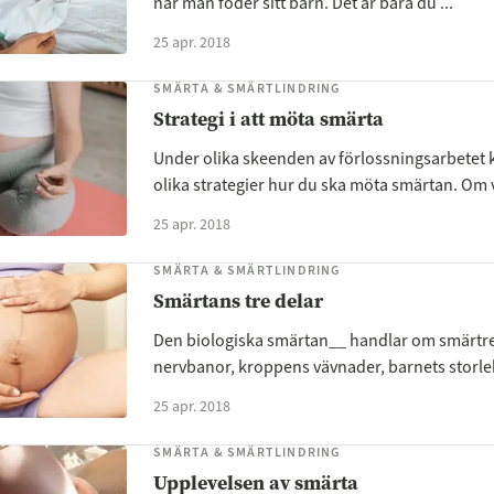
när man föder sitt barn. Det är bara du ...
25 apr. 2018
SMÄRTA & SMÄRTLINDRING
Strategi i att möta smärta
Under olika skeenden av förlossningsarbetet 
olika strategier hur du ska möta smärtan. Om v
25 apr. 2018
SMÄRTA & SMÄRTLINDRING
Smärtans tre delar
Den biologiska smärtan__ handlar om smärtre
nervbanor, kroppens vävnader, barnets storlek
25 apr. 2018
SMÄRTA & SMÄRTLINDRING
Upplevelsen av smärta