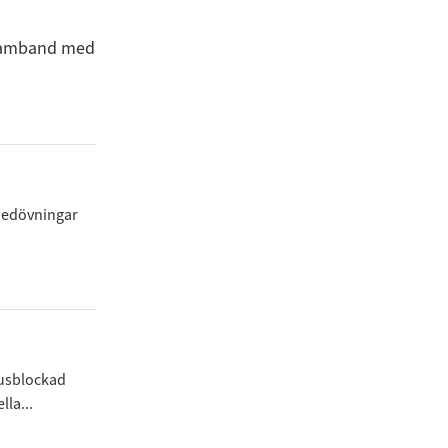
 samband med
 bedövningar
usblockad
lla...